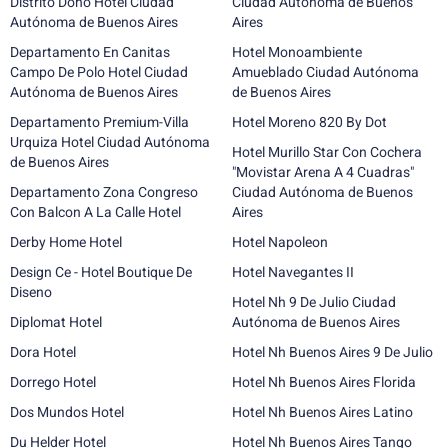
Distrito Doho Hotel Ciudad
Ciudad Autónoma de Buenos
Autónoma de Buenos Aires
Aires
Departamento En Canitas
Hotel Monoambiente
Campo De Polo Hotel Ciudad
Amueblado Ciudad Autónoma
Autónoma de Buenos Aires
de Buenos Aires
Departamento Premium-Villa
Hotel Moreno 820 By Dot
Urquiza Hotel Ciudad Autónoma
Hotel Murillo Star Con Cochera
de Buenos Aires
"Movistar Arena A 4 Cuadras"
Departamento Zona Congreso
Ciudad Autónoma de Buenos
Con Balcon A La Calle Hotel
Aires
Derby Home Hotel
Hotel Napoleon
Design Ce - Hotel Boutique De
Hotel Navegantes II
Diseno
Hotel Nh 9 De Julio Ciudad
Diplomat Hotel
Autónoma de Buenos Aires
Dora Hotel
Hotel Nh Buenos Aires 9 De Julio
Dorrego Hotel
Hotel Nh Buenos Aires Florida
Dos Mundos Hotel
Hotel Nh Buenos Aires Latino
Du Helder Hotel
Hotel Nh Buenos Aires Tango