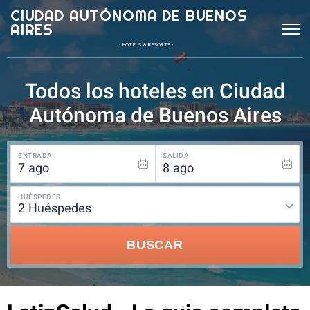
CIUDAD AUTÓNOMA DE BUENOS
AIRES
• HOTELS & RESORTS •
Todos los hoteles en Ciudad
Autónoma de Buenos Aires
ENTRADA
SALIDA
7
ago
8
ago
HUÉSPEDES
2
huéspedes
BUSCAR